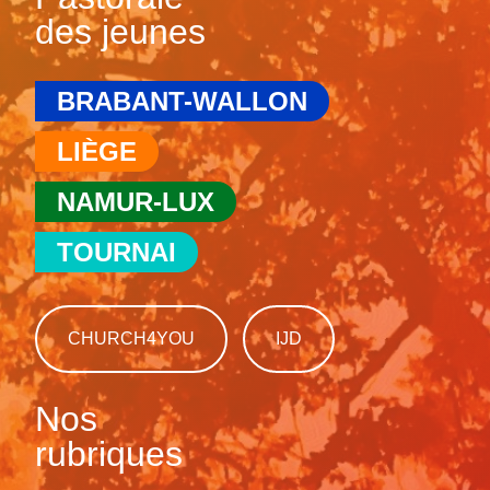
des jeunes
BRABANT-WALLON
LIÈGE
NAMUR-LUX
TOURNAI
CHURCH4YOU
IJD
Nos
rubriques