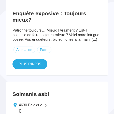
Enquête exposive : Toujours
mieux?
Patronné toujours… Mieux ! Vraiment ? Est-il
possible de faire toujours mieux ? Voici notre intrigue
posée. Vos enquêteurs, bic et fi ches à la main, (...)
Animation
Patro
PLUS D'INFOS
Solmania asbl
4630 Belgique
keyboard_arrow_right
()