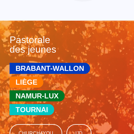
Pastorale
des jeunes
BRABANT-WALLON
LIÈGE
NAMUR-LUX
TOURNAI
CHURCH4YOU
IJD