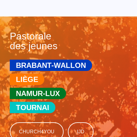
Pastorale
des jeunes
BRABANT-WALLON
LIÈGE
NAMUR-LUX
TOURNAI
CHURCH4YOU
IJD