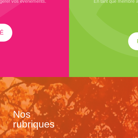
 gérer vos événements.
En tant que membre ad
É
Nos
rubriques