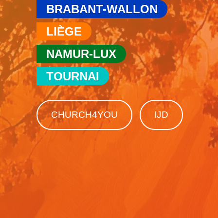
BRABANT-WALLON
LIÈGE
NAMUR-LUX
TOURNAI
CHURCH4YOU
IJD