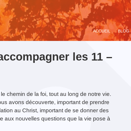
ACCUEIL
BLOG
 accompagner les 11 –
al Jeunes en
ompagnement
Avec Carlo Acutis. En
Formation : «
Le Service de la
Miracle Eucharistique
fête de D
TOUS LE
V
 le chemin de la foi, tout au long de notre vie.
re : Relais
ituel
route pour le Jubilé de
Apprendre à
Pastorale des Jeunes
& présence réelle
«
03/02/2
 nous avons découverte, important de prendre
xelles
l’Espérance
accompagner et
de Bruxelles
animer les chants de
p
ation au Christ, important de se donner des
12/01/2018
la messe du dimanche
dre aux nouvelles questions que la vie pose à
notamment le psaume
»
20/01/2018