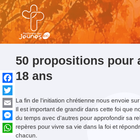
NE MANQUEZ PAS...
50 propositions pour
18 ans
Facebook
Twitter
Kots et colocs catholiques à
Formation : «
Contact & Équipe
Temps de Prière:
Formation Croisillon
Kots et colocs
Orv
Acc
La fin de l’initiation chrétienne nous envoie sur
Bruxelles
Apprendre à
Fêter Sainte Thérèse
catholiques à
Priè
spir
Il est important de grandir dans cette foi que
accompagner et
Bruxelles
Bru
Email
animer les chants de
du temps avec d’autres pour approfondir sa rel
la messe du
Messenger
dimanche, notamment
repères pour vivre sa vie dans la foi et répon
le psaume »
chacun.
WhatsApp