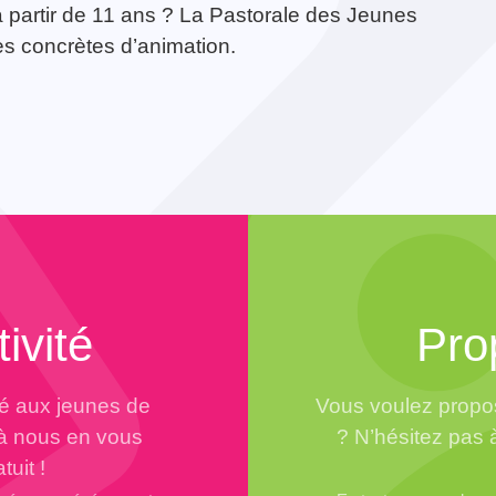
 partir de 11 ans ? La Pastorale des Jeunes
es concrètes d’animation.
ivité
Pro
té aux jeunes de
Vous voulez propos
 à nous en vous
? N’hésitez pas 
tuit !