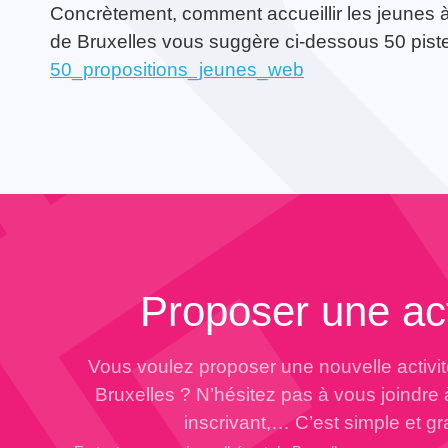
Concrètement, comment accueillir les jeunes à
de Bruxelles vous suggère ci-dessous 50 pist
50_propositions_jeunes_web
Écho du pélé jeunes
TOUTES LES ACTUALITÉS
Lourdes 2024
TOUTES LES ACTIVITÉS
Proposer une act
Vous voulez proposer une nouvelle activi
Bruxelles ? N’hésitez pas à vous joindre
inscrivant,… C’est simple et gra