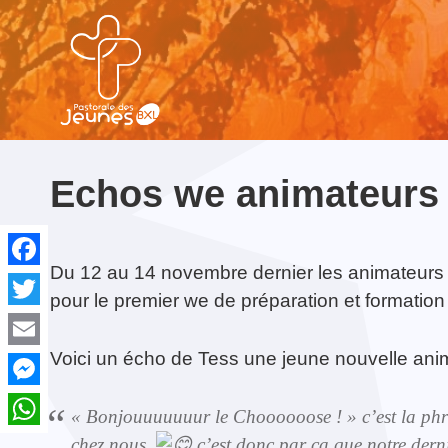
NE MANQUEZ PAS...
Echos we animateurs
Du 12 au 14 novembre dernier les animateurs d
Facebook
pour le premier we de préparation et formation 
Twitter
Kots et colocs catholiques à
Formation : «
Contact & Équipe
Temps de Prière:
Formation Croisillon
Kots et colocs
Orv
Acc
Bruxelles
Apprendre à
Fêter Sainte Thérèse
catholiques à
Priè
spir
accompagner et
Bruxelles
Bru
Voici un écho de Tess une jeune nouvelle anim
Email
animer les chants de
la messe du
Messenger
dimanche, notamment
« Bonjouuuuuuur le Choooooose ! » c’est la phr
le psaume »
WhatsApp
chez nous,
c’est donc par ça que notre der