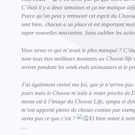
C’était il y a deux semaines et ça me manque déjà
Parce qu’on peut y retrouver cet esprit du Choos
sent bien, chacun a sa place et est important mais
super nouvelles rencontres. Sans oublier les activ
Écho du pélé jeunes
TOUTES LES ACTUALITÉS
Lourdes 2024
Vous savez ce qui m’avait le plus manqué ? C’éta
note tous mes meilleurs moments au Choose life so
TOUTES LES ACTIVITÉS
revivre pendant les week-ends animateurs et le pr
J’ai également ravivé ma foi, que je n’arrive pas 
jours mais le Choose m’aide à rester proche de D
messe est à l’image du Choose Life, sympa et dyn
m’ont apporté pleins de choses comme par exemp
savez pas ce que c’est ?
Et bien venez à notr
…