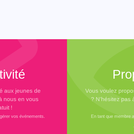
ivité
Pro
té aux jeunes de
Vous voulez propos
 à nous en vous
? N’hésitez pas 
tuit !
 gérer vos événements.
En tant que membre ad