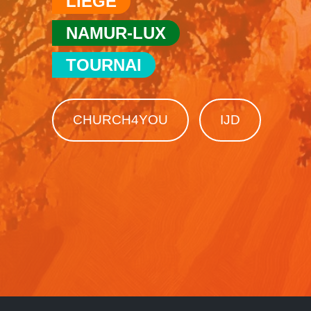
LIÈGE
NAMUR-LUX
TOURNAI
CHURCH4YOU
IJD