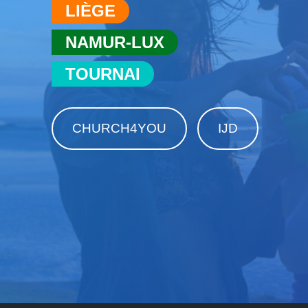
LIÈGE
NAMUR-LUX
TOURNAI
CHURCH4YOU
IJD