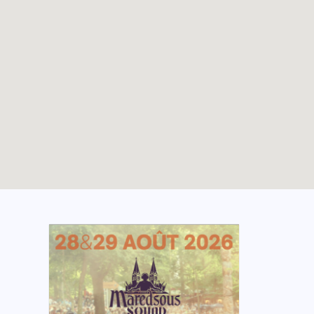
Les 800 ans de
TOUTES LES ACTUALITÉS
l’église Saint-Nicolas
avec les jeunes de la
Hulpe
Enable map filtering