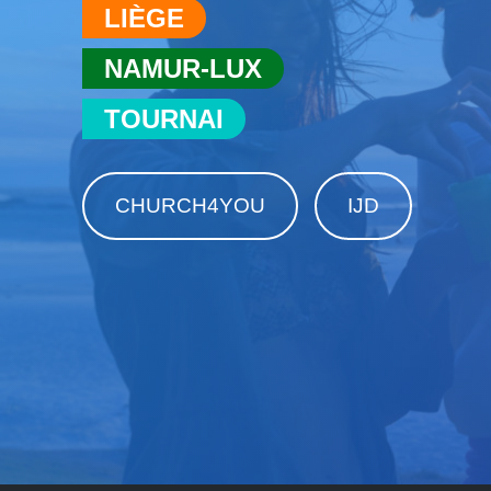
LIÈGE
NAMUR-LUX
TOURNAI
CHURCH4YOU
IJD