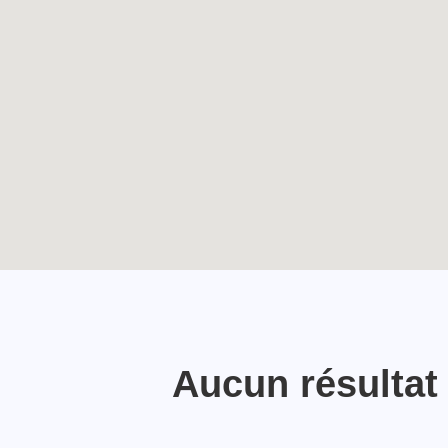
Les 800 ans de
TOUTES LES ACTUALITÉS
l’église Saint-Nicolas
avec les jeunes de la
Hulpe
Enable map filtering
Aucun résultat