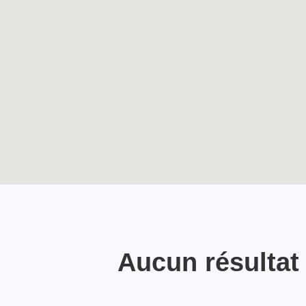
Écho du pélé jeunes
TOUTES LES ACTUALITÉS
Lourdes 2024
Enable map filtering
Aucun résultat