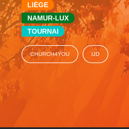
LIÈGE
NAMUR-LUX
TOURNAI
CHURCH4YOU
IJD