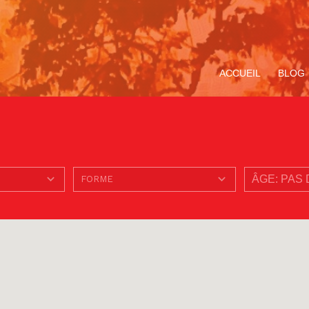
ACCUEIL
BLOG
ompagnement
Avec Carlo Acutis. En
Le Service de la
Miracle Eucharistique
TOUS LE
V
ituel
route pour le Jubilé de
Pastorale des Jeunes
& présence réelle
«
l’Espérance
de Bruxelles
p