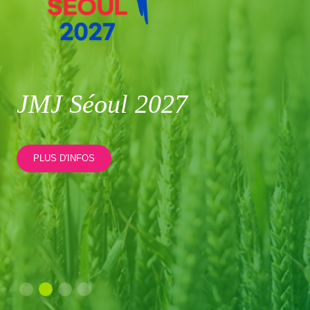
JMJ Séoul 2027
C
PLUS D'INFOS