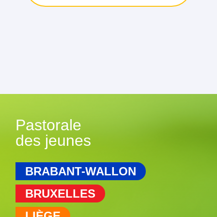
Pastorale
des jeunes
BRABANT-WALLON
BRUXELLES
LIÈGE