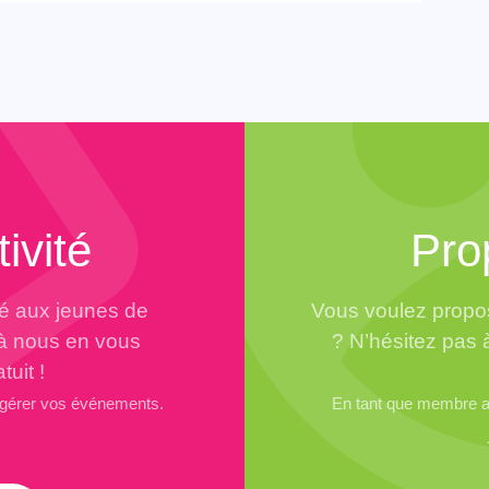
ivité
Pro
té aux jeunes de
Vous voulez propos
 à nous en vous
? N’hésitez pas 
tuit !
 gérer vos événements.
En tant que membre ad