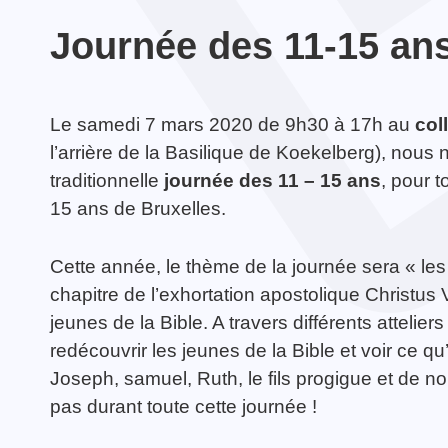
Journée des 11-15 an
Le samedi 7 mars 2020 de 9h30 à 17h au
col
Écho du pélé jeunes
TOUTES LES ACTUALITÉS
l’arrière de la Basilique de Koekelberg), nous
Lourdes 2024
traditionnelle
journée des 11 – 15 ans
, pour 
15 ans de Bruxelles.
TOUTES LES ACTIVITÉS
Cette année, le thème de la journée sera « les
chapitre de l’exhortation apostolique Christus 
jeunes de la Bible. A travers différents attelie
redécouvrir les jeunes de la Bible et voir ce q
Joseph, samuel, Ruth, le fils progigue et de 
pas durant toute cette journée !