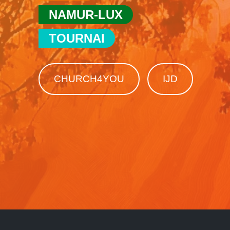
NAMUR-LUX
TOURNAI
CHURCH4YOU
IJD